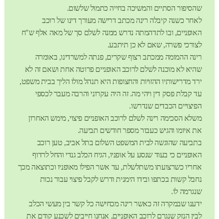
שהסיפור הסתיים והמשיכה בחייה כתמול שלשום.
לאחר כשנה קיבלה רינה מכתב דרישה מעורך דינו של רוכב
האופניים, ובו לתדהמתה נדרש ממנה לשלם סך של מאה אלף ש"ח
לצורכי פשרה, שאם לא כן תיתבע.
רינה ההמומה ממכתב רצוף שקרים, פנתה למשרדינו, באומרה
שהיא לא מוכנה לשלם לרוכב האופניים פרוטה אחת ושאם זה לא
ירד מדרישותיו ההזויות והחצופות היא תנהל מולו הליך בבית משפט,
עד קבלת פסק דין ויהי מה. זה היה עקרוני והרבה מעבר לכספי
הפיצויים הכבדים שנדרשו.
משלא הסכימה רינה לשלם לרוכב האופניים פיצוי, מימש האחרון
את איומו והגיש כעבור מספר חודשים תביעה.
בתביעה שהוגשה לבית המשפט השלום בתל אביב, טען רוכב
האופניים כי בעוד שנסע על אופניו, הגיח הכלב גנדי והחל לרדוף
אחריו כשרצועתו משתלשלת, עד אשר הפילו מאופניו וכתוצאה מכך
נחבל קשות בכתפו ובידו הימנית ודרש לקבל פיצוי עבור נכות
שנגרמה לו.
ידענו שבמקרה זה כאשר רינה מכחישה כל קשר בין מעשי הכלב
לבין הנזק שנגרם לרוכב האופניים, אנחנו חייבים לשכנע קודם את