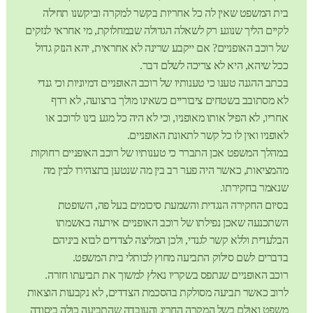
בית המשפט שאין לה כל אחריות בקשר למקרה וביקשנו תחילה
לקיים הליך שנוגע רק לשאלה הגדולה שבמחלוקת, מי אחראי לנזקים
של רוכב האופניים? אם ייקבע שרינה לא אחראית, יהא הנזק גדול
ככל שיהא, היא לא צריכה לשלם דבר.
בכתב ההגנה טענו כי טענותיו של רוכב האופניים דמיוניות וכי גנדי
לא מסתובב בשטחים ציבוריים כשאינו מולך ברצועה, לא רדף
אחריו, לא הפיל אותו מאופניו, וכי לא היה כל מגע בינו לרוכב או
לאופניו ואין לו כל קשר לתאונת האופניים.
במהלך המשפט אכן התברר כי טענותיו של רוכב האופניים רחוקות
מהמציאות, כאשר היה פער רב בין מה שנטען בתצהירו לבין מה
שנאמר בחקירתו.
בסיום החקירה הנגדית והשמעת סיכומים בעל פה, השופטת
השתכנעה שאכן נפילתו של רוכב האופניים אירעה באשמתו
הבלעדית וללא קשר לגנדי, ולכן המליצה לצדדים לבוא ביניהם
בדברים לשם סילוק התביעה מחוץ לכותלי בית המשפט.
רוכב האופניים שנתפס בשקריו נאלץ למשוך את תביעתו חזרה.
לרוב כאשר תביעה מסולקת בהסכמת הצדדים, לא נקבעות הוצאות
משפט ואולם בשל המקרה החריג והעובדה שהתביעה כולה ביסודה