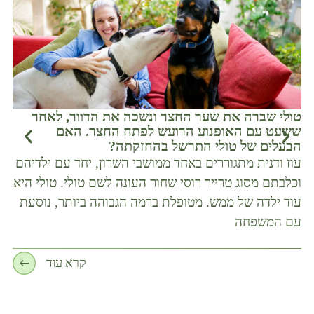
טולי שברה את שער החצר ונשכה את הדוור, לאחר
שחר
ששעט עם האופנוע הרועש לפתח החצר. האם
במש
הבעלים של טולי התרשל בהחזקתה?
אדו
עוז ודנית מתגוררים באחד ממושבי השרון, יחד עם ילדיהם
כלב
וכלבתם מסוג טרייר רוסי שחור העונה לשם טולי. טולי היא
נהג
עוד ילדה של ממש. מטופלת ברמה הגבוהה ביותר, נוסעת
לבי
עם המשפחה
קרא עוד