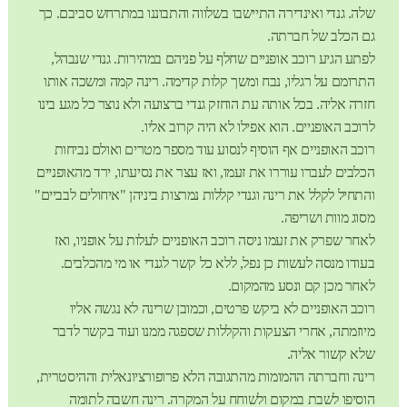
שלה. גנדי ואינדירה התיישבו בשלווה והתבוננו במתרחש סביבם. כך
גם הכלב של חברתה.
לפתע הגיע רוכב אופניים שחלף על פניהם במהירות. גנדי שנבהל,
התרומם על רגליו, נבח ומשך קלות קדימה. רינה קמה ומשכה אותו
חזרה אליה. בכל אותה עת הוחזק גנדי ברצועה ולא נוצר כל מגע בינו
לרוכב האופניים. הוא אפילו לא היה קרוב אליו.
רוכב האופניים אף הוסיף לנסוע עוד מספר מטרים ואולם נביחות
הכלבים לעברו עוררו את זעמו, ואז עצר את נסיעתו, ירד מהאופניים
והתחיל לקלל את רינה וגנדי קללות נמרצות ביניהן "איחולים לבביים"
מסוג מוות ושריפה.
לאחר שפרק את זעמו ניסה רוכב האופניים לעלות על אופניו, ואז
בעודו מנסה לעשות כן נפל, ללא כל קשר לגנדי או מי מהכלבים.
לאחר מכן קם ונסע מהמקום.
רוכב האופניים לא ביקש פרטים, וכמובן שרינה לא נגשה אליו
מיוזמתה, אחרי הצעקות והקללות שספגה ממנו ועוד בקשר לדבר
שלא קשור אליה.
רינה וחברתה ההמומות מהתגובה הלא פרופורציונאלית וההיסטרית,
הוסיפו לשבת במקום ולשוחח על המקרה. רינה חשבה לתומה