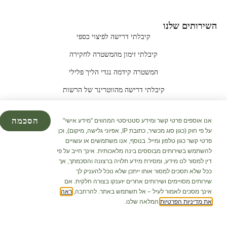
השירותים שלנו
קיבלתי דרישה לפיצוי כספי
קיבלתי זימון מהמשטרה לחקירה
המשטרה קידמה נגדי הליך פלילי
קיבלתי דרישה מהווטרינר של הרשות
הכלב שלי הסתבך בנשיכה ואני לא יודע מה לעשות
הסכמה
אנו אוספים פרטי קשר ומידע סטטיסטי המהווים "מידע אישי"
הכלב או החתול שלכם הותקפו ע"י כלב אחר
על פי חוק (כגון סוג מכשיר, כתובת IP, אפיוני גלישה, מיקום), וכן
פרטי קשר כגון טלפון ומייל. בנוסף, אנו משתמשים או עשויים
להשתמש בשירותים מבוססים בינה מלאכותית. אינך חייב על פי
דין למסור לנו מידע, ומסירת מידע תלויה ברצונה והסכמתך, אך
© All rights reserved. Created by:
cabellis
ככל שלא תסכים למסור אותו ייתכן שלא נוכל להעניק לך
מקודם ע"י
Lawgital
|
קידום אתרים לעורכי דין
שירותים מסויימים ושירותים אחרים יוענקו בצורה חלקית. אם
אינך מסכים לאמור לעיל – אל תשתמש באתר. להרחבה,
ראה
את מדיניות הפרטיות
המלאה שלנו.
WhatsApp
חייגו אלינו
צור קשר