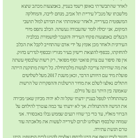
לאחר שהתבשרתי באופן רשמי בעניין, באמצעות מכתב שיצא
מלשכתו של מנכ"ל עיריית תל אביב, מנחם לייבה, והמחלקה
המשפטית בעירייה, ולאחר שאימתתי את המידע למול תושבי
המקום, אני יכולה לומר שהעבודה נעשתה. הכלב נתפס מידי
הבעלים באמצעות פקחי העיריה והועבר למשמורת בכלביה
העירונית ולאחר מכן אומץ על ידי אדם שהתחייב לקבל את הכלב
להחזקתו, בכפוף להוצאת רישיון בעיר מגוריו ובכפוף לנדרש בחוק.
אין פה סיפור עם צדק פואטי וסוף מפואר, רק רשות שלבסוף עשתה
את מה שהייתה צריכה לעשות מלכתחילה. כל רשות מתוקנת הייתה
פועלת מיד עם היוודע הדבר, וכאן משנת 2017 מעל לשלושים
חתולים נאלצו לשלם את מחיר הרשלנות וההפקרות של הרשות
שאמונה בין היתר גם על גורלם.
כשהתחלתי לטפל בעניין ידעתי שקל זה לא יהיה מכיוון שאני מכירה
את הגישה וההתנהלות. אך לא ידעתי עד כמה נצטרך להילחם על
הברור מאליו, עד כדי כך שהיו רגעים שממש גבלו באבסורד. אני
שמחה שלבסוף הצלחנו לגרום לעירייה לעשות את מלאכתה עוד
טרם הגשת עתירה.
חשוב לציין שאף אם היינו לבסוף נאלצים להגיע לבית המשפט, היינו