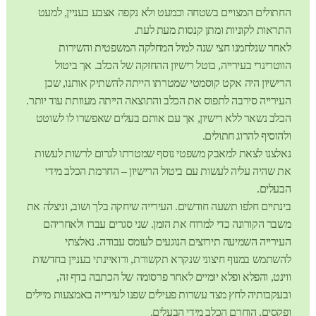
החתולים המצויים בשטחה וכמעט ולא נקפה אצבע בעניין, למעט
התראות לקוניות ומתן קנסות מעת לעת.
לאחר שנלחמנו חצי שנה למול המחלקה המשפטית והשירות
הווטרינרי בעירייה, בוטל רישיון ההחזקה של הכלב. אך ביטול
הרישיון היה אקט קוסמטי שמטרתו הייתה להשתיק אותנו, שכן
העירייה סירבה לתפוס את הכלב והתוצאה הייתה מעוותת עוד יותר.
הכלב נשאר ללא רישיון, אך עם אותם בעלים שאפשרו לו לשוטט
ולהוסיף להרוג חתולים.
נאלצנו לצאת למאבק משפטי נוסף שמטרתו לגרום לרשות לעשות
את שהיה עליה לעשות עם ביטול הרישיון – החרמת הכלב מידי
הבעלים.
בינתיים חלפו תשעה חודשים. העירייה שיחקה בלך ושוב, וניצלה את
משבר הקורונה כדי למרוח את הזמן. שני סגרים עברו ולאחריהם
העירייה השמיעה תירוצים הנוגעים לעומס עבודה. נאלצתי
להשתמש במנוף חיצוני שנקרא תקשורת, ורואיינתי בעניין בחדשות
ווינט, והפלא ופלא יומיים לאחר פרסומה של הכתבה בדף זה,
ובעקבותיה לחץ מצד עשרות פעילים שפנו לעירייה באמצעות מיילים
ופקסים, הוחרם הכלב מידי הבעלים.