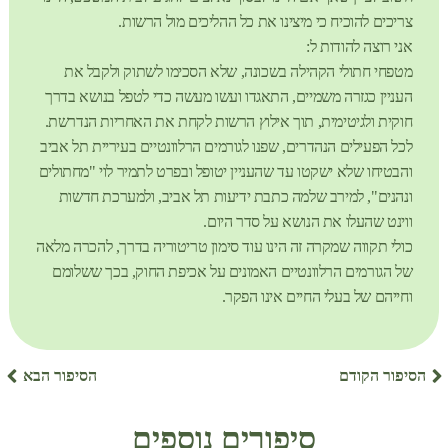
צריכים להוכיח כי מיצינו את כל ההליכים מול הרשות.
אני רוצה להודות ל:
מטפחי חתולי הקהילה בשכונה, שלא הסכימו לשתוק ולקבל את
העניין כגזרה משמיים, התאגדו ועשו מעשה כדי לטפל בנושא בדרך
חוקית ולגיטימית, תוך אילוץ הרשות לקחת את האחריות הנדרשת.
לכל הפעילים הנהדרים, שפנו לגורמים הרלוונטיים בעיריית תל אביב
והבטיחו שלא ישקטו עד שהעניין יטופל ובפרט לתמיר לוי "מחתולים
ונהנים", למירב שלמה כתבת ידיעות תל אביב, ולמערכת חדשות
ווינט שהעלו את הנושא על סדר היום.
כולי תקווה שמקרה זה הינו עוד סימון טריטוריה בדרך, להכרה מלאה
של הגורמים הרלוונטיים האמונים על אכיפת החוק, בכך ששלומם
וחייהם של בעלי החיים אינו הפקר.
הסיפור הקודם
הסיפור הבא
סיפורים נוספים