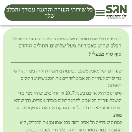
כל שירותי העזרה וההגנה עבורך והכלב
שלך
דף הבית
»
הכלב שהרג באכזריות מעל שלושים חתולים הוחרם סוף סוף מבעליו!
הכלב שהרג באכזריות מעל שלושים חתולים הוחרם
סוף סוף מבעליו!
שנה וחצי של מאבק משפטי, כתבות בתקשורת ולחץ ציבורי, נדרשו
כדי לגרום לעיריית תל אביב להחרים את הכלב שהורג חתולים
בשטחה.
סיפורנו מתחיל אי שם בשנת 2017 אז החל כלב, שהיה מצוי בידי
תושבת עיריית תל אביב, להרוג חתולים בצורה אכזרית, תוך שהוא
תופס באחד מאברי גופם, לרוב במפרקת או באזור הבטן ומנער עד
מוות.
למרות שעיריית תל אביב ידעה בכל אותו זמן את הדברים, היא
התנערה בצורה בוטה מאחריותה כלפי דרי השכונה ובכללם