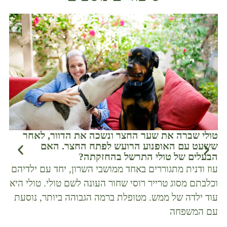
טולי שברה את שער החצר ונשכה את הדוור, לאחר
שחר
ששעט עם האופנוע הרועש לפתח החצר. האם
במש
הבעלים של טולי התרשל בהחזקתה?
אדו
עוז ודנית מתגוררים באחד ממושבי השרון, יחד עם ילדיהם
כלב
וכלבתם מסוג טרייר רוסי שחור העונה לשם טולי. טולי היא
נהג
עוד ילדה של ממש. מטופלת ברמה הגבוהה ביותר, נוסעת
לבי
עם המשפחה