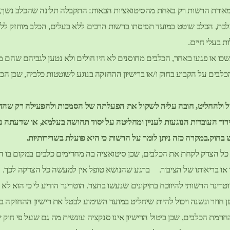
במאורת הרשות רק באחת מהסיטואציות הבאות: התקבלה תלונה שהכלב נשך
ת, הכלב שוטט במועד תפיסתו ברשות הרבים ללא בעלים, הכלב מוחזק ללא רי
ת בעלי חיים.
כו או פגעו באחר, הכלבים מחוסנים לא היו חולים ולא נטען לגביהם שהם מס
ים על הקבוע בחוק ו/או ברישיון ההחזקה בנוגע לשוטטות כלביה, שכן הכל
 ולהחליט, חובה עליה לשקול את הפעלתה של הסמכות ולהפעילה רק שהדבר מ
ור העובדות הנוגעות לעניין ומחליטה על יסוד תחושה בעלמא, או שדעתה נ
בחוק.במקרה כזה ניתן לומר על הרשות כי היא פועלת בשרירותיות.
 כל הצדק לקחת את הכלבים, שכן סיטואציה בה מחרימים כלבים במקום בו ה
ו או בריאותו של הציבור. ברגע שהנושא טופל אין למעשה כל הצדקה לכך.
ינר הרשותי להיווכח בתיקונים שנעשו בחצר. הוטרינר הודיע לי כי הוא לא
חוזר ונשנה ויכול להיות שיחליט במועד השימוע לבטל את רישיון ההחזקה ב
חרמת הכלבים, שכן ביטול הרישיון אינו סנקציה עונשית מה גם שעל פי חוק י