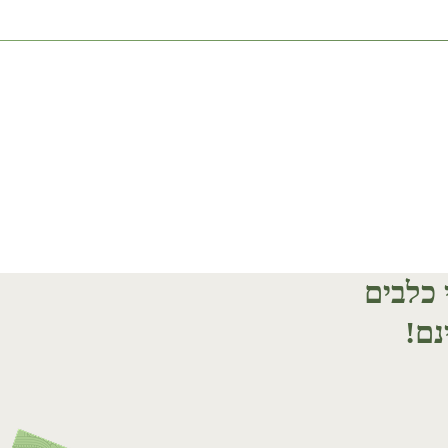
י כלבים
נם!