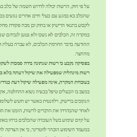
על פי חוק, הרשות יכולה לדרוש השמה של כלב 
שהכלב בא במגע עם בעלי חיים אחרים נגועים בכלב
לקבוע בתנאי הרישיון או בחוק וכן מכח פקודת מחלו
במקרה זה, הכלבים לא נשכו ולא נטען לגביהם שנש
ההודעה בדבר החרמת הכלבים, לא עברה בעלת הכלב
מהחצר.
בפסיקה נקבע כי רשות שנתונה בידה סמכות לשקול
רשות מינהלית שמפעילה את שיקול דעתה בלא ביר
בעובדות המקרה, אינה מפעילה שיקול דעת כנדרש 
במצב בו הבעלים טיפל בבעיה נשוא ההחלטה, אין
הנקובים ברישיון, רלוונטית כאשר יש חשש לשלומ
לאחר שהבהרתי את הדברים לרשות, הזמנו את הווטר
על קיום שימוע בשל העובדה שהכלבים ברחו באופן 
במעמד השימוע הובהר לווטרינר, כי אין הצדקה לה