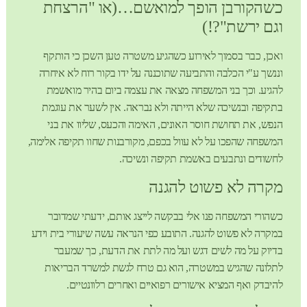
כשהקורבן הופך למואשם…(או "הרצחת
וגם ירשת"?!)
ואכן, כבר בסמוך לאירוע כשהגיע משטרה טען השכן כי הותקף
וננשך ע"י הכלבה והתביעה שתוכננה על ידו בקור רוח לא איחרה
להגיע. וכך בני המשפחה מצאה את עצמה ביום בהיר מואשמת
בתקיפה ובנשיכה שלא הייתה ולא נבראה. אין לשער את עוגמת
הנפש, את תחושת חוסר האונים, האימה והכעס, שליוו את בני
המשפחה שהפכו על לא עוול בכפם, מקורבנות שחוו תקיפה אלימה,
לחשודים ונתבעים באשמת תקיפה ונשיכה.
מקרה לא פשוט להגנה
כשהורי המשפחה פנו אלי בבקשה לייצג אותם, ידעתי שמדובר
במקרה לא פשוט להגנה. התובע כפי הנראה עשה שיעורי בית וידע
בדיוק על מה לשים דגש ועל מה לתת את הדעת, כך שמעבר
לתלונה שהגיש במשטרה, הוא גם טרח לגשת למשרד הבריאות
להיבדק ואף המציא אישורים רפואיים ואחרים רלוונטיים.