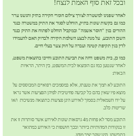
ובכל זאת סוף האמת לנצח!
לאחר שפנינו למשטרה לצורך צילום חומרי חקירה בתיק והגשנו ערר
כמו גם בקשות שונות בתיק, הוחלט לסגור את התיק במשטרה כנגד
ההורים בגין "חוסר אשמה" ובמקביל הוחלט לפתוח את התיק כנגד
השכן התובע, על מנת לבצע השלמת חקירה ולבדוק האם להעמידו
לדין בגין תקיפת קטינה ועברה על חוק צער בעלי חיים.
כמו כן, בית משפט דחה את תביעת התובע וחייבו בהוצאות משפט,
לאחר שנטען כמו גם הומצאו לבית המשפט, בין היתר, הראיות
הבאות:
התובע לא תמך את טענתו, אלא במסמכים רפואיים המבוססים על
מוצא פיו שאין בהם כל קביעה פוזיטיבית לפיהן הפציעות אשר נראו
על ידו השמאלית בסמוך לאירוע הינן פציעות כתוצאה מנשיכות ו/או
שריטות כלב.
התובע מסר לא פחות מ4 גרסאות שונות לאירוע אשר סותרות זו את
זו בנקודות המהותיות ביותר ובכך חושפות כי האירוע כמתואר
בתביעתו הינו שקר יציר מוחו.