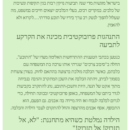
בישראל מוגשות מדי שנה תביעות נזיקין רבות בגין תקיפות ונשיכות
של כלבים. במקרים רבים, בעלי הכלבים יוצאים חייבים במשפט, מה
שעלול להפוך לנשק רב ערך בידיו של תובע סדרתי….לקרוא ולא
להאמין.
התנהגות פרובוקטיבית מכינה את הקרקע
לתביעה
כנטען בכתבי הטענות: ההתרחשות האלימה מצדו של "התובע",
החלה ב"סיבוב צרכים" שגרתי אותו ערכה בת המשפחה עם
כלבתם, כאשר הכלבה מולכת ברצועה בהתאם לחוק. בעודן צועדות
בסמוך לביתן, זיהתה הכלבה את השכן המתקרב והגיבה בנביחה
מתוך אקט של הגנה, היות והשכן-התובע, נהג להתקרב בקביעות
לגדר ביתם של המשפחה, באופן פרובוקטיבי ובכוונה תחילה, כדי
לגרום לכלבה לנבוח ואז היה מיידה בה אבנים. גם הפעם, הוא
התכופף, אסף אבנים מהרצפה והחל להתקדם לעבר הילדה והכלבה.
הילדה נמלטת כשהיא מתחננת: "לא, אל
תזרוק! אל תזרוק!"