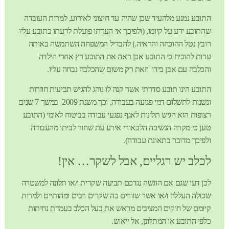
התובע נמנע מלהעיד שכן שהיה עד חיצוני לאירוע, למרות העובדה
שהתובע ידע על קיומו, (ולפיכך אי העדתו פועלת לרעתו כתובע עליו
רובץ נטל ההוכחה והראיה.) להבדיל המשפחה השתמשה באותה
עדות להוכיח כי התובע אכן ראה את התובע רץ אחרי הילדה
והכלבה עם אבן בידו וזאת רק משום שהכלבה נבחה עליו.
התובע הינו תובע סדרתי אשר קנה לו נוהג להגיש תביעות חוזרות
ונשנות לתשלום דמי פגיעה בעבודה, וכך משנת 2009 במשך 7 שנים
רצופות הוא הגיש תלונות לאגף נפגעי עבודה בביטוח לאומי (התובע
טען כי מקרה הנשיכה הלכאורי אירע עת שחזר לביתו מהעבודה
ולפיכך מדובר בתאונת עבודה).
לכלב יש רגליים, אבל לשקר… אין!
לכן דעו שגם אם הוגשה נגדכם תביעה שקרית ו/או תלונה למשטרה
שכולה העללה ו/או אשר שזורים בה שקרים רבים ומהותיים ולמרות
קיומם של חוקים המציבים מראש את בעל הכלב בעמדת נחיתות
כלפי התובע או המתלונן, אל ייאוש.