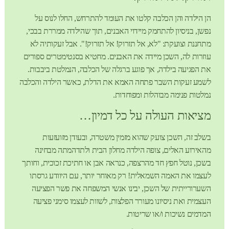
הן הילדה והן הכלבה קלטו את העומד להתרחש, החלו לנוס על
נפשן, בניסיון להתחמק מיידוי האבנים, תוך שהילדה ממררת בבכי,
מתחננת וצועקת: "לא, אל תזרוק! אל תזרוק!". אבל זעקותיה לא
עוזרות לה, השכן מיידה את האבנים. מחטיא בסנטימטרים ספורים
את הפגיעה בילדה, אך פוגע ברגלה של הכלבה, הנמלטת ביבבות.
לשמע זעקות השבר פתחה האמא את הדלת, כאשר הילדה והכלבה
נמלטות פנימה מבוהלות ומפוחדות.
מציאות העולה על כל דמיון…
בשלב זה, השכן צועק שהוא מזמין משטרה, ובעודן מזועזעות
מהאירוע האלים, צופה הילדה מחלון הבית ולתדהמתה מבחינה
בשכן, נוטל חפץ חד מהרצפה, כנראה אבן או חתיכת זכוכית, וחותך
לעצמו את האמה השמאלית! רק מאוחר יותר, עם היוודע גרסתו
השערורייתית של השכן, יבינו אנשי המשפחה את פשר הפציעה
העצמית ואת ניסיונו מעורר הפלצות, לשוות לעצמו סימני פציעה
המדמים נשיכות ו/או שריטות.