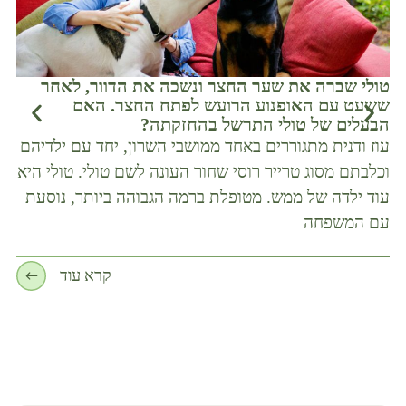
טולי שברה את שער החצר ונשכה את הדוור, לאחר
שחר
ששעט עם האופנוע הרועש לפתח החצר. האם
במש
הבעלים של טולי התרשל בהחזקתה?
אדו
עוז ודנית מתגוררים באחד ממושבי השרון, יחד עם ילדיהם
כלב
וכלבתם מסוג טרייר רוסי שחור העונה לשם טולי. טולי היא
נהג
עוד ילדה של ממש. מטופלת ברמה הגבוהה ביותר, נוסעת
לבי
עם המשפחה
קרא עוד