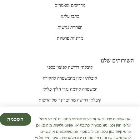
מדריכים ומאמרים
כתבו עלינו
הצהרת נגישות
מדיניות פרטיות
השירותים שלנו
קיבלתי דרישה לפיצוי כספי
קיבלתי זימון מהמשטרה לחקירה
המשטרה קידמה נגדי הליך פלילי
קיבלתי דרישה מהווטרינר של הרשות
הכלב שלי הסתבך בנשיכה ואני לא יודע מה לעשות
הסכמה
אנו אוספים פרטי קשר ומידע סטטיסטי המהווים "מידע אישי"
הכלב או החתול שלכם הותקפו ע"י כלב אחר
על פי חוק (כגון סוג מכשיר, כתובת IP, אפיוני גלישה, מיקום), וכן
פרטי קשר כגון טלפון ומייל. בנוסף, אנו משתמשים או עשויים
להשתמש בשירותים מבוססים בינה מלאכותית. אינך חייב על פי