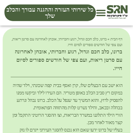
כל שירותי העזרה וההגנה עבורך והכלב
שלך
דף הבית
»
ברונו, כלב חכם וגדול, רגוע וחברותי, אובחן לאחרונה עם סרטן ריאות,
ועם צפי של חודשים ספורים לסיום חייו.
ברונו, כלב חכם וגדול, רגוע וחברותי, אובחן לאחרונה
עם סרטן ריאות, ועם צפי של חודשים ספורים לסיום
חייו.
הוא ישב עם הבעלים שלו, קרן ואסף בבית קפה שכונתי, וילד שהיה
במקום רץ סביב הכלב באופן מטריד. הם העירו לילד וביקשו ממנו
להפסיק לרוץ, והוא המשיך עד שנפל על הכלב. ברונו נבהל ונרתע
בבהלה ובכאב, והילד נשרט קלות מהתזוזה הפתאומית.
הורי הילד התלוננו במשרד הבריאות, וצו ההסגר הרוטיני התקבל זמן
קצר מאוד לאחר מכן.
בעליו של ברונו ידעו שאם הוא נכנס להסגר העירוני ייגרם לו נזק