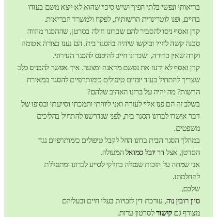
בריאותי ונפשי בלתי הפיך ושיש סיכוי שהוא לא ייצא משם בעודו
בחיים, ופנו לוטרינרית הרשותית, לפקח ולמשרד הבריאות.
קרן ואסף ניסו להסביר להם שברונו חולה בסרטן, שההסגר מהווה
סכנה קשה לחייו וביקשו שיהיה בהסגר בית. הם נענו בצורה אטומה
וקרה שאין ברירה, ושברונו חייב להיכנס להסגר העירוני.
קרן ואסף לא ידעו את נפשם מדאגה ומצער. איך אפשר להכניס כלב
שצריך להתחיל בעוד יומיים טיפולים כימותרפיים להסגר במאורת
הרשות? מה יהיה על ברונו האהוב שלהם?
בשלב זה הם פנו אליי לעזרה ואני ליוויתי ותמכתי וסייעתי ובסופו של
דבר אישרו לברונו הסגר בית, לפני שנדרשנו להתחיל בהליכים
משפטים.
במהלך הסגר הבית ברונו החל לקבל טיפולים כימותרפיים נגד
הסרטן, אצל
דר יובל סמואל
המעולה.
אני שמחה על הזכות שנפלה בחלקי לסייע לברונו ומתפללת
להחלמתו.
שלכם,
סיון רובין נוה
, עורכת דין לזכויות בעלי חיים ובעליהם
מצורף גם
קישור
לסרטון עדות.