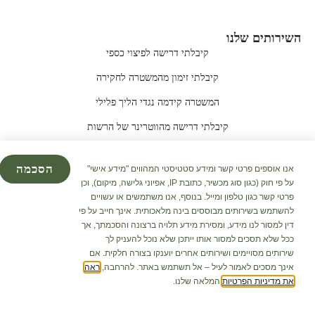
השירותים שלנו
קיבלתי דרישה לפיצוי כספי
קיבלתי זימון מהמשטרה לחקירה
המשטרה קידמה נגדי הליך פלילי
קיבלתי דרישה מהווטרינר של הרשות
הכלב שלי הסתבך בנשיכה ואני לא יודע מה לעשות
הסכמה
אנו אוספים פרטי קשר ומידע סטטיסטי המהווים "מידע אישי"
הכלב או החתול שלכם הותקפו ע"י כלב אחר
על פי חוק (כגון סוג מכשיר, כתובת IP, אפיוני גלישה, מיקום), וכן
פרטי קשר כגון טלפון ומייל. בנוסף, אנו משתמשים או עשויים
להשתמש בשירותים מבוססים בינה מלאכותית. אינך חייב על פי
דין למסור לנו מידע, ומסירת מידע תלויה ברצונה והסכמתך, אך
© All rights reserved. Created by:
cabellis
ככל שלא תסכים למסור אותו ייתכן שלא נוכל להעניק לך
מקודם ע"י
Lawgital
|
קידום אתרים לעורכי דין
שירותים מסויימים ושירותים אחרים יוענקו בצורה חלקית. אם
אינך מסכים לאמור לעיל – אל תשתמש באתר. להרחבה,
ראה
את מדיניות הפרטיות
המלאה שלנו.
WhatsApp
חייגו אלינו
צור קשר